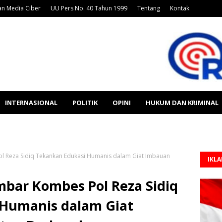
n Media Ciber
UU Pers No. 40 Tahun 1999
Tentang
Kontak
INTERNASIONAL
POLITIK
OPINI
HUKUM DAN KRIMINAL
l Reza Sidiq Tekankan Edukasi Humanis dalam Giat Imbauan
IKL
mbar Kombes Pol Reza Sidiq
Humanis dalam Giat