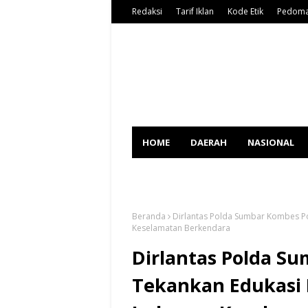
Redaksi
Tarif Iklan
Kode Etik
Pedoma
HOME
DAERAH
NASIONAL
SPORT
Beranda
Dirlantas Polda Sumbar Kombes Po
Keselamatan Berkendara
Dirlantas Polda Su
Tekankan Edukasi 