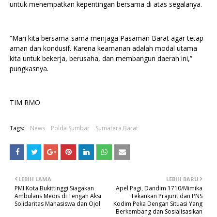
untuk menempatkan kepentingan bersama di atas segalanya.
“Mari kita bersama-sama menjaga Pasaman Barat agar tetap
aman dan kondusif. Karena keamanan adalah modal utama
kita untuk bekerja, berusaha, dan membangun daerah ini,”
pungkasnya.
TIM RMO
Tags:
News
Polda Sumbar
Sumatera Barat
LEBIH LAMA
LEBIH BARU
PMI Kota Bukittinggi Siagakan
Apel Pagi, Dandim 1710/Mimika
Ambulans Medis di Tengah Aksi
Tekankan Prajurit dan PNS
Solidaritas Mahasiswa dan Ojol
Kodim Peka Dengan Situasi Yang
Berkembang dan Sosialisasikan