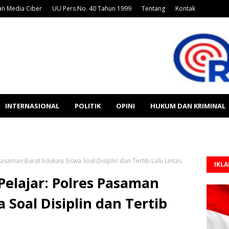
n Media Ciber
UU Pers No. 40 Tahun 1999
Tentang
Kontak
INTERNASIONAL
POLITIK
OPINI
HUKUM DAN KRIMINAL
 Pasaman Barat Edukasi Siswa Soal Disiplin dan Tertib Lalu Lintas
IKL
 Pelajar: Polres Pasaman
 Soal Disiplin dan Tertib