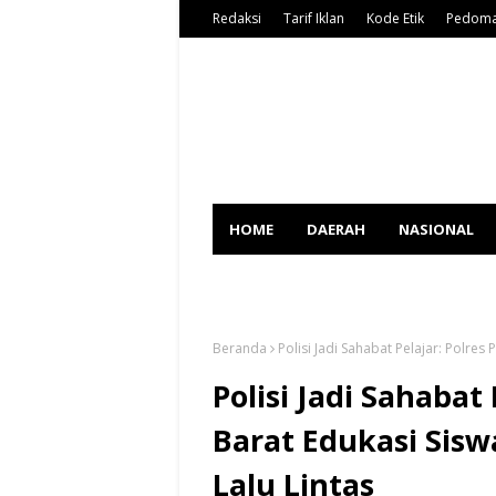
Redaksi
Tarif Iklan
Kode Etik
Pedoma
HOME
DAERAH
NASIONAL
SPORT
Beranda
Polisi Jadi Sahabat Pelajar: Polres
Polisi Jadi Sahabat
Barat Edukasi Siswa
Lalu Lintas