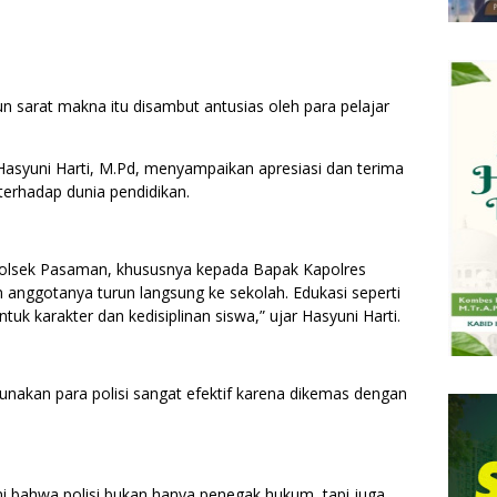
n sarat makna itu disambut antusias oleh para pelajar
asyuni Harti, M.Pd, menyampaikan apresiasi dan terima
terhadap dunia pendidikan.
Polsek Pasaman, khususnya kepada Bapak Kapolres
anggotanya turun langsung ke sekolah. Edukasi seperti
k karakter dan kedisiplinan siswa,” ujar Hasyuni Harti.
nakan para polisi sangat efektif karena dikemas dengan
i bahwa polisi bukan hanya penegak hukum, tapi juga