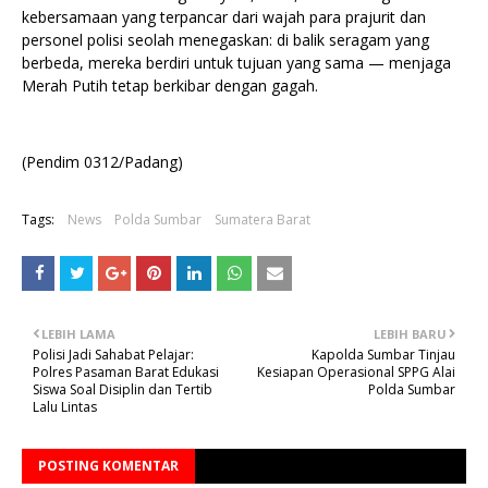
kebersamaan yang terpancar dari wajah para prajurit dan
personel polisi seolah menegaskan: di balik seragam yang
berbeda, mereka berdiri untuk tujuan yang sama — menjaga
Merah Putih tetap berkibar dengan gagah.
(Pendim 0312/Padang)
Tags:
News
Polda Sumbar
Sumatera Barat
LEBIH LAMA
LEBIH BARU
Polisi Jadi Sahabat Pelajar:
Kapolda Sumbar Tinjau
Polres Pasaman Barat Edukasi
Kesiapan Operasional SPPG Alai
Siswa Soal Disiplin dan Tertib
Polda Sumbar
Lalu Lintas
POSTING KOMENTAR